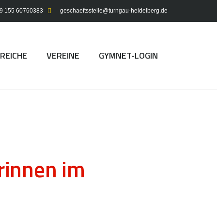
9 155 60760383
geschaeftsstelle@turngau-heidelberg.de
REICHE
VEREINE
GYMNET-LOGIN
rinnen im