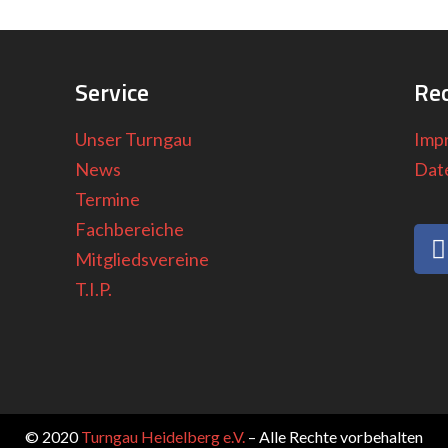
Service
Rec
Unser Turngau
Imp
News
Dat
Termine
Fachbereiche
Mitgliedsvereine
T.I.P.
© 2020
Turngau Heidelberg e.V.
– Alle Rechte vorbehalten