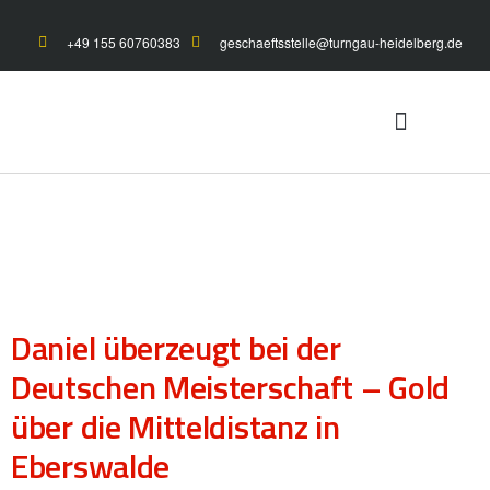
+49 155 60760383
geschaeftsstelle@turngau-heidelberg.de
UNSER TURNGAU
GYMNET-LOGIN
Daniel überzeugt bei der
Deutschen Meisterschaft – Gold
über die Mitteldistanz in
Eberswalde