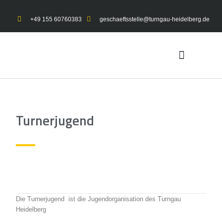
+49 155 60760383
geschaeftsstelle@turngau-heidelberg.de
UNSER TURNGAU
GYMNET-LOGIN
Turnerjugend
Die Turnerjugend ist die Jugendorganisation des Turngau
Heidelberg