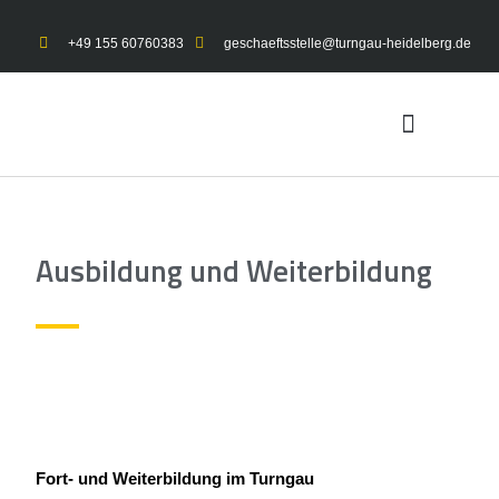
+49 155 60760383
geschaeftsstelle@turngau-heidelberg.de
UNSER TURNGAU
GYMNET-LOGIN
Ausbildung und Weiterbildung
Fort- und Weiterbildung im Turngau