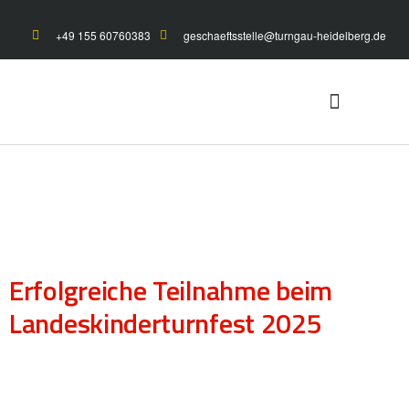
+49 155 60760383
geschaeftsstelle@turngau-heidelberg.de
UNSER TURNGAU
GYMNET-LOGIN
Erfolgreiche Teilnahme beim
Landeskinderturnfest 2025