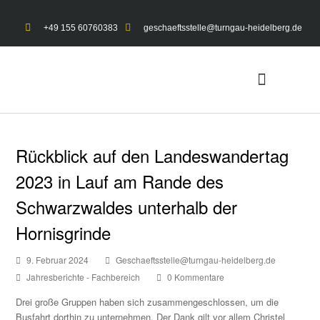
+49 155 60760383
geschaeftsstelle@turngau-heidelberg.de
UNSER TURNGAU
GYMNET-LOGIN
Rückblick auf den Landeswandertag
2023 in Lauf am Rande des
Schwarzwaldes unterhalb der
Hornisgrinde
9. Februar 2024
Geschaeftsstelle@turngau-heidelberg.de
Jahresberichte - Fachbereich
0 Kommentare
Drei große Gruppen haben sich zusammengeschlossen, um die
Busfahrt dorthin zu unternehmen. Der Dank gilt vor allem Christel