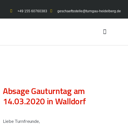
+49 155 60760383
geschaeftsstelle@turngau-heidelberg.de
UNSER TURNGAU
GYMNET-LOGIN
Absage Gauturntag am
14.03.2020 in Walldorf
Liebe Turnfreunde,