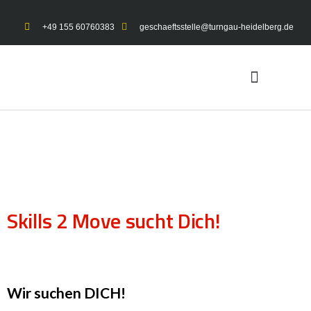
+49 155 60760383
geschaeftsstelle@turngau-heidelberg.de
UNSER TURNGAU
GYMNET-LOGIN
Skills 2 Move sucht Dich!
Wir suchen DICH!