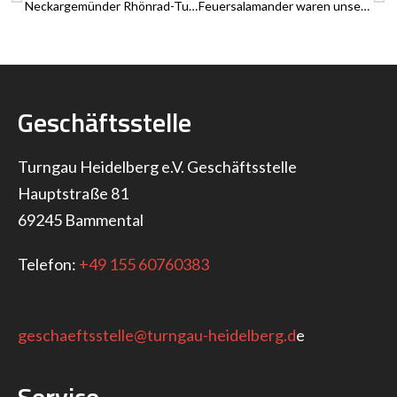
Neckargemünder Rhönrad-Turnerinnen erneut Spitze in Baden-Württemberg
Feuersalamander waren unsere Begleiter Grenzwanderung zwischen Kleinem Odenwald und Hessen vom 30.9.-2.10.2022
Geschäftsstelle
Turngau Heidelberg e.V. Geschäftsstelle
Hauptstraße 81
69245 Bammental
Telefon:
+49 155 60760383
geschaeftsstelle@turngau-heidelberg.d
e