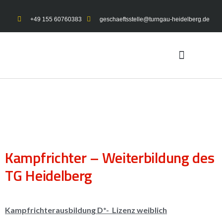
+49 155 60760383
geschaeftsstelle@turngau-heidelberg.de
UNSER TURNGAU
GYMNET-LOGIN
Kampfrichter – Weiterbildung des
TG Heidelberg
Kampfrichterausbildung D*- Lizenz weiblich